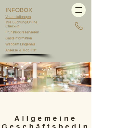
INFOBOX
Veranstaltungen
Ihre Buchung/Online
Check-In
Frühstück reservieren
Gästeinformation
Webcam Lingenau
Anreise & Mobilität
Allgemeine
Geschäftsbedin