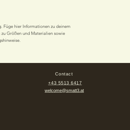
vorgeschrieben und e
Vertrauen deiner Ku
g. Füge hier Informationen zu deinem 
n zu Größen und Materialien sowie 
gshinweise.
Contact
+43 5513 6417
welcome@smatt3.at