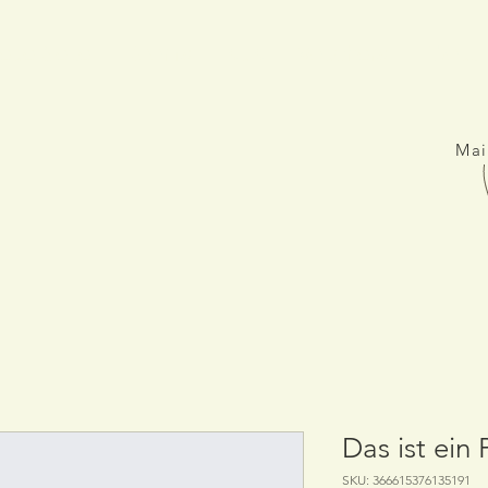
eue Seite
Rooms
KuK
Vouchers
About 
Mai
Das ist ein
SKU: 366615376135191